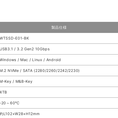
製品仕様
WTSSD-E01-BK
USB3.1 / 3.2 Gen2 10Gbps
Windows / Mac / Linux / Android
M.2 NVMe / SATA (2280/2260/2242/2230)
M-Key / M&B-Key
4TB
-20～60℃
約L102×W28×H12mm