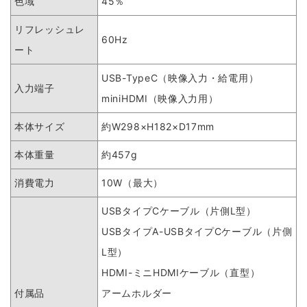
色域
45％
リフレッシュレ
60Hz
ート
USB-TypeC（映像入力・給電用）
入力端子
miniHDMI（映像入力用）
本体サイズ
約W298×H182×D17mm
本体重量
約457g
消費電力
10W（最大）
USBタイプCケーブル（片側L型）
USBタイプA-USBタイプCケーブル（片側
L型）
HDMI-ミニHDMIケーブル（直型）
付属品
アームホルダー